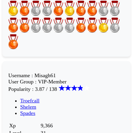
Username
:
Misagh61
User Group
:
VIP-Member
Popularity
:
3.87 / 138
Troefcall
Shelem
Spades
Xp
9,366
Level
31