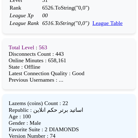
Rank
6526.ToString("0,0")
League Xp
00
League Rank
6516.ToString("0,0")
League Table
Total Level
:
563
Disconnects Count
:
443
Online Minutes
:
658,161
State
:
Offline
Latest Connection Quality
:
Good
Previous Usernames
:
...
Lazems (coins) Count
:
22
Republic
:
اساتید برتر حکم انلاین
Age
:
100
Gender
:
Male
Favorite Suite
:
2 DIAMONDS
Version Number
:
74