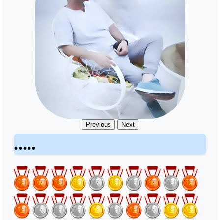
Previous
Next
.....