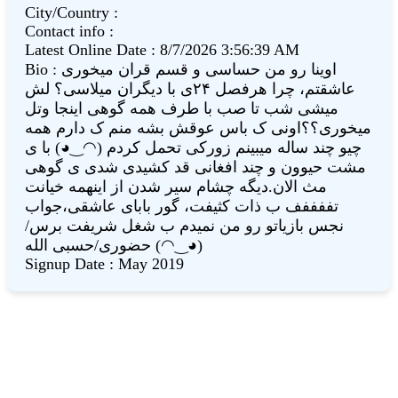
City/Country
:
Contact info
:
Latest Online Date
:
8/7/2026 3:56:39 AM
Bio
:
اوینا رو من حساسی و قسم قران میخوری
عاشقتم، چرا هرفصل ۲۴ی با دیگران میلاسی؟ لش
میشی شب تا صب با طرف همه گوهی اینجا وتل
میخوری؟؟اونی ک باس عوقش بشه منم ک دارم همه
چیو چند ساله میبینم زورکی تحمل کردم (◠‿◕) با ی
مشت حیوون و چند افغانی قد کشیدی شدی ی گوهی
مث الان.دیگه چشام سیر شدن از اینهمه خیانت
تففففف ب ذات کثیفت، گور بابای عاشقی،جواب
نجس بازیاتو رو من نمیدم ب شغل شریفت برس/
حضوری/حسبی الله (◠‿◕)
Signup Date
:
May 2019